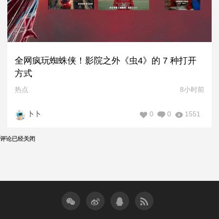
全网疯玩蜘蛛侠！影院之外《虫4》的 7 种打开
方式
热点
8小时前
0
0
1551
卜卜
评论已经关闭