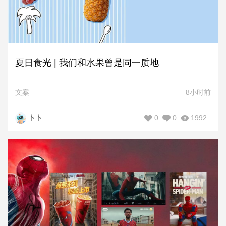
夏日食光 | 我们和水果曾是同一质地
文案
8小时前
0
0
1992
卜卜