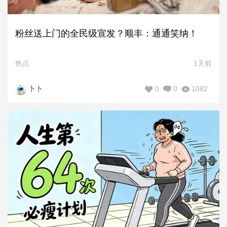
粉丝送上门的全民级宣发？顺丰：通通笑纳！
热点
1天前
0
0
1082
卜卜