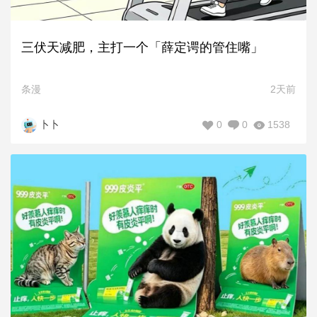
三伏天减肥，主打一个「薛定谔的管住嘴」
条漫
2天前
0
0
1538
卜卜