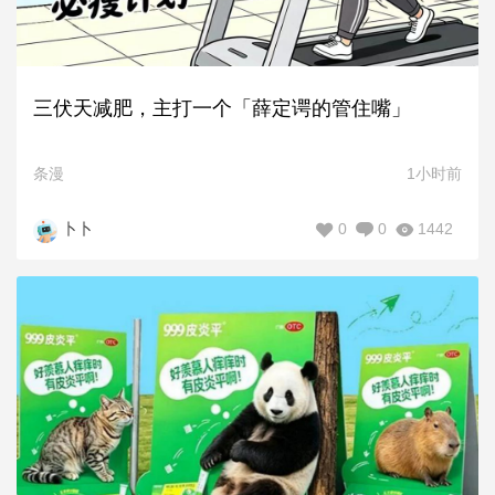
三伏天减肥，主打一个「薛定谔的管住嘴」
条漫
1小时前
0
0
1442
卜卜