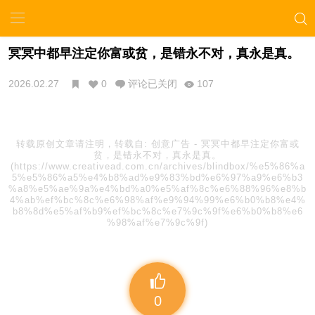
冥冥中都早注定你富或贫，是错永不对，真永是真。
2026.02.27
0
评论已关闭
107
转载原创文章请注明，转载自:
创意广告
-
冥冥中都早注定你富或
贫，是错永不对，真永是真。
(https://www.creativead.com.cn/archives/blindbox/%e5%86%a
5%e5%86%a5%e4%b8%ad%e9%83%bd%e6%97%a9%e6%b3
%a8%e5%ae%9a%e4%bd%a0%e5%af%8c%e6%88%96%e8%b
4%ab%ef%bc%8c%e6%98%af%e9%94%99%e6%b0%b8%e4%
b8%8d%e5%af%b9%ef%bc%8c%e7%9c%9f%e6%b0%b8%e6
%98%af%e7%9c%9f)
0