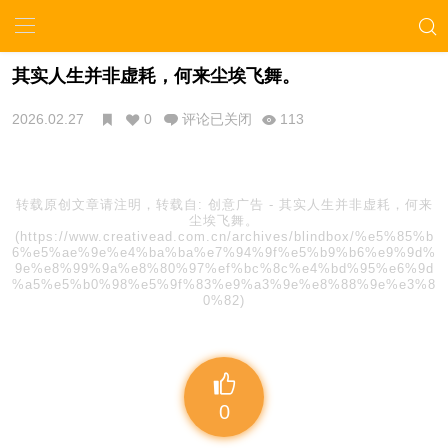
其实人生并非虚耗，何来尘埃飞舞。
2026.02.27
0
评论已关闭
113
转载原创文章请注明，转载自:
创意广告
-
其实人生并非虚耗，何来
尘埃飞舞。
(https://www.creativead.com.cn/archives/blindbox/%e5%85%b
6%e5%ae%9e%e4%ba%ba%e7%94%9f%e5%b9%b6%e9%9d%
9e%e8%99%9a%e8%80%97%ef%bc%8c%e4%bd%95%e6%9d
%a5%e5%b0%98%e5%9f%83%e9%a3%9e%e8%88%9e%e3%8
0%82)
0