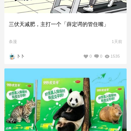
三伏天减肥，主打一个「薛定谔的管住嘴」
条漫
1天前
0
0
1535
卜卜