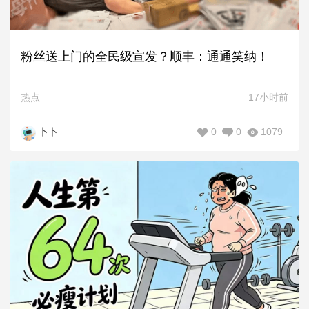
粉丝送上门的全民级宣发？顺丰：通通笑纳！
热点
17小时前
0
0
1079
卜卜