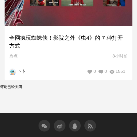
全网疯玩蜘蛛侠！影院之外《虫4》的 7 种打开
方式
热点
8小时前
0
0
1551
卜卜
评论已经关闭