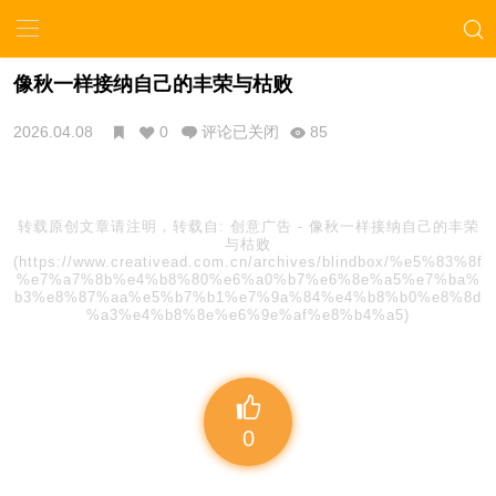
像秋一样接纳自己的丰荣与枯败
2026.04.08
0
评论已关闭
85
转载原创文章请注明，转载自:
创意广告
-
像秋一样接纳自己的丰荣
与枯败
(https://www.creativead.com.cn/archives/blindbox/%e5%83%8f
%e7%a7%8b%e4%b8%80%e6%a0%b7%e6%8e%a5%e7%ba%
b3%e8%87%aa%e5%b7%b1%e7%9a%84%e4%b8%b0%e8%8d
%a3%e4%b8%8e%e6%9e%af%e8%b4%a5)
0