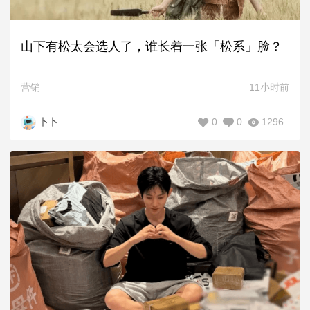
山下有松太会选人了，谁长着一张「松系」脸？
营销
11小时前
0
0
1296
卜卜