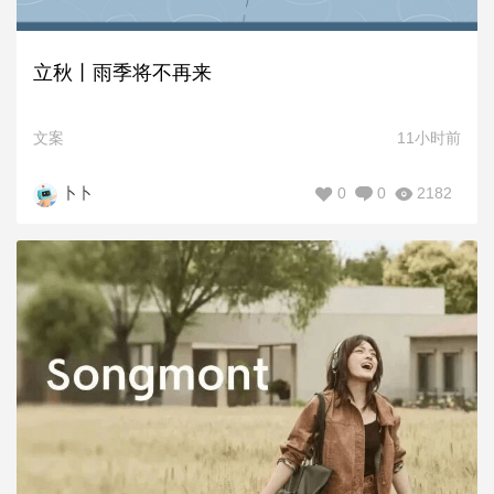
立秋丨雨季将不再来
文案
11小时前
0
0
2182
卜卜