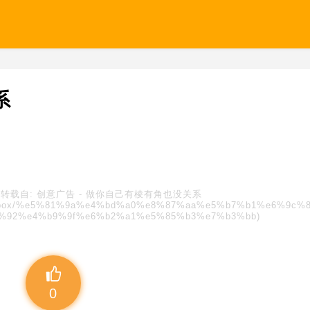
系
转载自:
创意广告
-
做你自己有棱有角也没关系
s/blindbox/%e5%81%9a%e4%bd%a0%e8%87%aa%e5%b7%b1%e6%9c%
%92%e4%b9%9f%e6%b2%a1%e5%85%b3%e7%b3%bb)
0