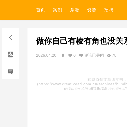
首页
案例
条漫
资源
招聘
做你自己有棱有角也没关
2026.04.20
0
评论已关闭
78
转载原创文章请注明，
(https://www.creativead.com.cn/archive
e6%a3%b1%e6%9c%89%e8%a7