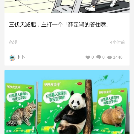
三伏天减肥，主打一个「薛定谔的管住嘴」
条漫
4小时前
0
0
1448
卜卜