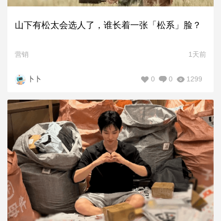
山下有松太会选人了，谁长着一张「松系」脸？
营销
1天前
0
0
1299
卜卜