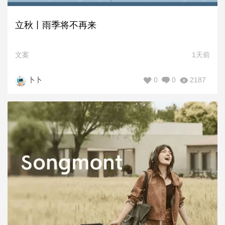
立秋丨雨季将不再来
文案
1天前
0
0
2187
卜卜