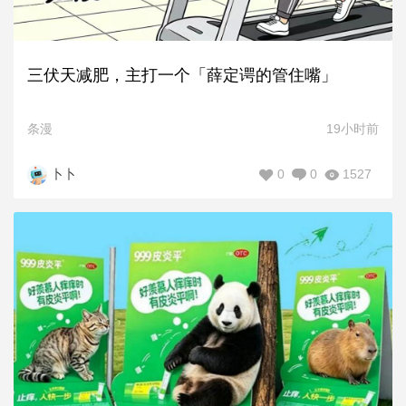
三伏天减肥，主打一个「薛定谔的管住嘴」
条漫
19小时前
0
0
1527
卜卜