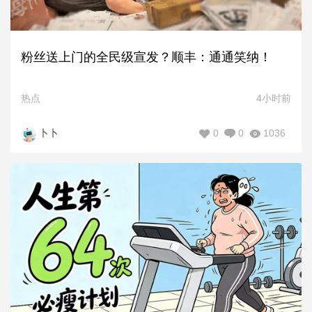
粉丝送上门的全民级宣发？顺丰：通通笑纳！
热点
4小时前
0
0
1036
卜卜