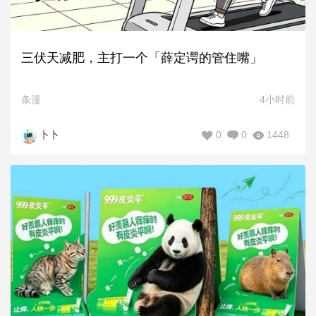
三伏天减肥，主打一个「薛定谔的管住嘴」
条漫
4小时前
0
0
1448
卜卜