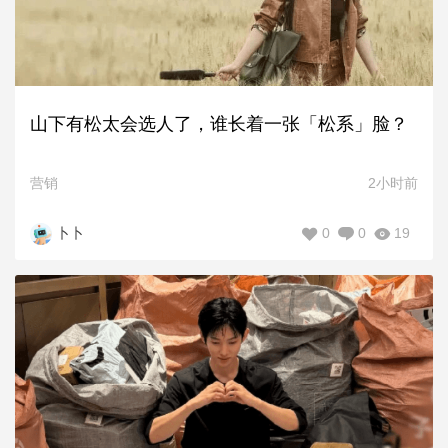
山下有松太会选人了，谁长着一张「松系」脸？
营销
2小时前
0
0
19
卜卜