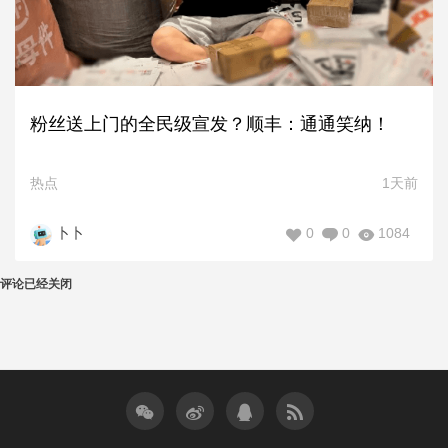
粉丝送上门的全民级宣发？顺丰：通通笑纳！
热点
1天前
0
0
1084
卜卜
评论已经关闭