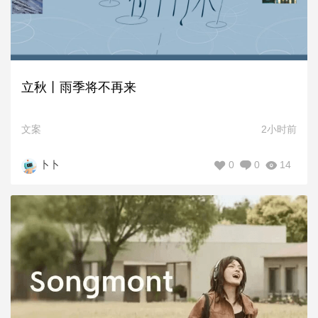
立秋丨雨季将不再来
文案
2小时前
0
0
14
卜卜