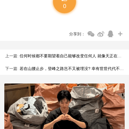
0
分享到：
上一篇:
任何时候都不要期望着自己能够改变任何人 就像天正在下雨，你可以选择撑伞或叫出租车 唯独不能跟雨较劲。
下一篇:
若在山腰止步，登峰之路岂不又被埋没? 幸有世世代代不懈的攀登者 如西绪福斯一般重复着这样的攀登 才使梦想照耀了实际 才有信念一直萦绕于生活的上空