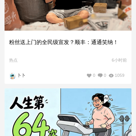
粉丝送上门的全民级宣发？顺丰：通通笑纳！
热点
6小时前
0
0
1059
卜卜