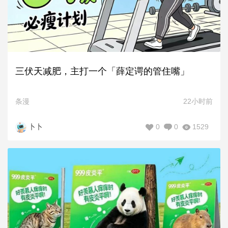
三伏天减肥，主打一个「薛定谔的管住嘴」
条漫
22小时前
0
0
1529
卜卜