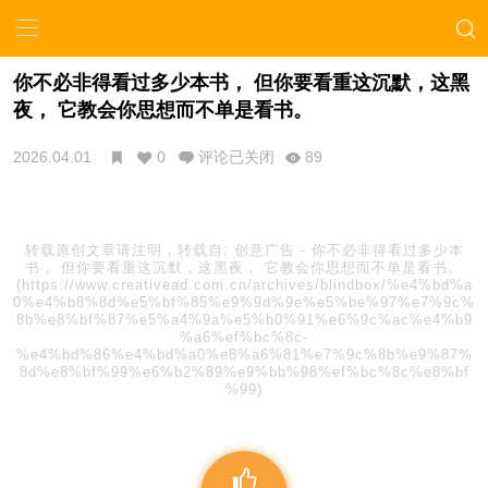
你不必非得看过多少本书， 但你要看重这沉默，这黑
夜， 它教会你思想而不单是看书。
2026.04.01
0
评论已关闭
89
转载原创文章请注明，转载自:
创意广告
-
你不必非得看过多少本
书， 但你要看重这沉默，这黑夜， 它教会你思想而不单是看书。
(https://www.creativead.com.cn/archives/blindbox/%e4%bd%a
0%e4%b8%8d%e5%bf%85%e9%9d%9e%e5%be%97%e7%9c%
8b%e8%bf%87%e5%a4%9a%e5%b0%91%e6%9c%ac%e4%b9
%a6%ef%bc%8c-
%e4%bd%86%e4%bd%a0%e8%a6%81%e7%9c%8b%e9%87%
8d%e8%bf%99%e6%b2%89%e9%bb%98%ef%bc%8c%e8%bf
%99)