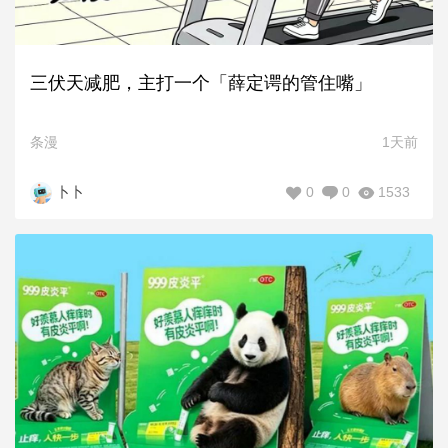
三伏天减肥，主打一个「薛定谔的管住嘴」
条漫
1天前
0
0
1533
卜卜