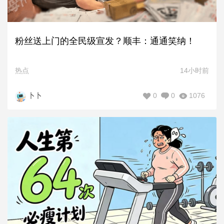
粉丝送上门的全民级宣发？顺丰：通通笑纳！
热点
14小时前
0
0
1076
卜卜