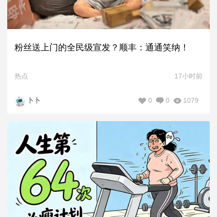
粉丝送上门的全民级宣发？顺丰：通通笑纳！
热点
17小时前
0
0
1079
卜卜