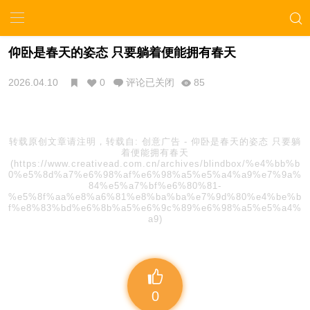
仰卧是春天的姿态 只要躺着便能拥有春天
2026.04.10
0
评论已关闭
85
转载原创文章请注明，转载自:
创意广告
-
仰卧是春天的姿态 只要躺
着便能拥有春天
(https://www.creativead.com.cn/archives/blindbox/%e4%bb%b
0%e5%8d%a7%e6%98%af%e6%98%a5%e5%a4%a9%e7%9a%
84%e5%a7%bf%e6%80%81-
%e5%8f%aa%e8%a6%81%e8%ba%ba%e7%9d%80%e4%be%b
f%e8%83%bd%e6%8b%a5%e6%9c%89%e6%98%a5%e5%a4%
a9)
0