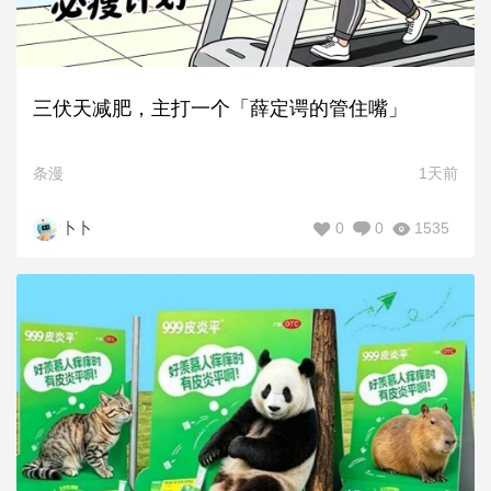
三伏天减肥，主打一个「薛定谔的管住嘴」
条漫
1天前
0
0
1535
卜卜