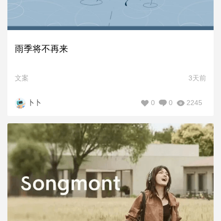
雨季将不再来
文案
3天前
0
0
2245
卜卜