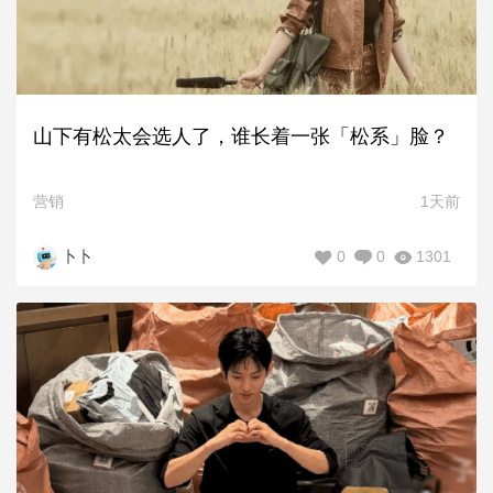
山下有松太会选人了，谁长着一张「松系」脸？
营销
1天前
0
0
1301
卜卜