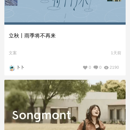
立秋丨雨季将不再来
文案
1天前
0
0
2190
卜卜