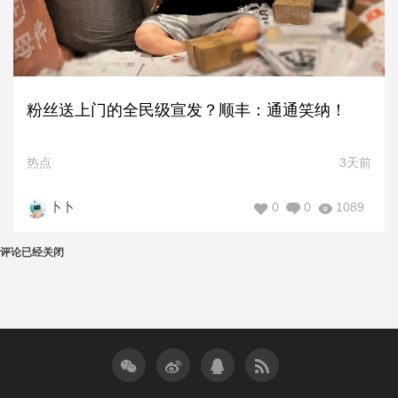
粉丝送上门的全民级宣发？顺丰：通通笑纳！
热点
3天前
0
0
1089
卜卜
评论已经关闭