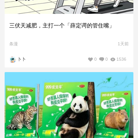
三伏天减肥，主打一个「薛定谔的管住嘴」
条漫
1天前
0
0
1536
卜卜