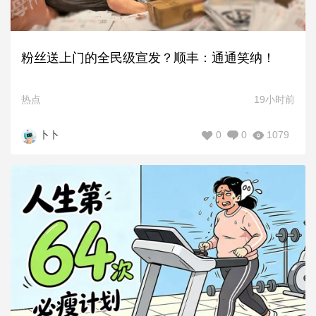
粉丝送上门的全民级宣发？顺丰：通通笑纳！
热点
19小时前
0
0
1079
卜卜