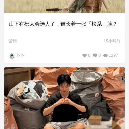
山下有松太会选人了，谁长着一张「松系」脸？
营销
15小时前
0
0
1297
卜卜