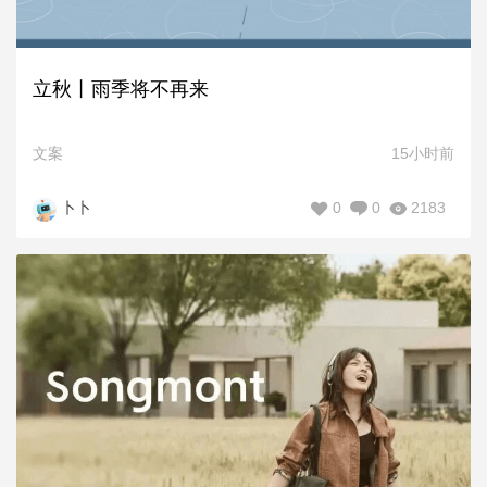
立秋丨雨季将不再来
文案
15小时前
0
0
2183
卜卜