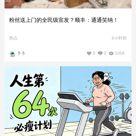
粉丝送上门的全民级宣发？顺丰：通通笑纳！
热点
6小时前
0
0
1058
卜卜