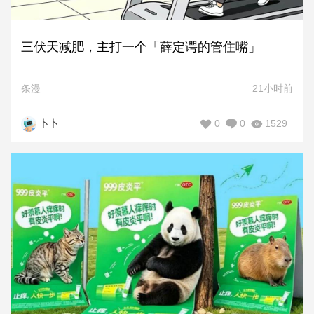
三伏天减肥，主打一个「薛定谔的管住嘴」
条漫
21小时前
0
0
1529
卜卜