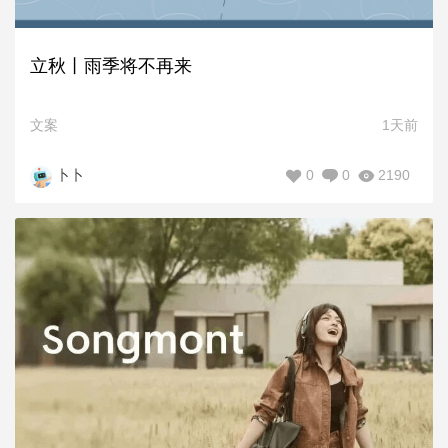
立秋丨雨季将不再来
文案
1天前
0
0
2190
卜卜