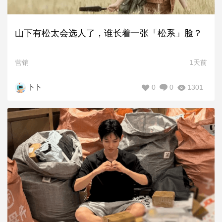
山下有松太会选人了，谁长着一张「松系」脸？
营销
1天前
0
0
1301
卜卜