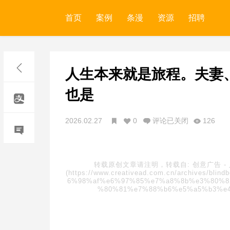
首页
案例
条漫
资源
招聘
人生本来就是旅程。夫妻
也是
2026.02.27
0
评论已关闭
126
转载原创文章请注明，转载自:
创意广告
-
(https://www.creativead.com.cn/archive
6%98%af%e6%97%85%e7%a8%8b%e3%80%8
%80%81%e7%88%b6%e5%a5%b3%e