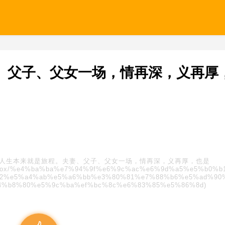
、父子、父女一场，情再深，义再厚
人生本来就是旅程。夫妻、父子、父女一场，情再深，义再厚，也是
s/blindbox/%e4%ba%ba%e7%94%9f%e6%9c%ac%e6%9d%a5%e5%b0%
2%e5%a4%ab%e5%a6%bb%e3%80%81%e7%88%b6%e5%ad%90
4%b8%80%e5%9c%ba%ef%bc%8c%e6%83%85%e5%86%8d)