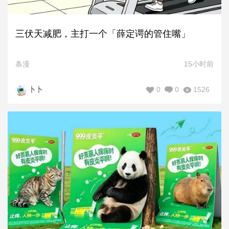
三伏天减肥，主打一个「薛定谔的管住嘴」
条漫
15小时前
0
0
1526
卜卜