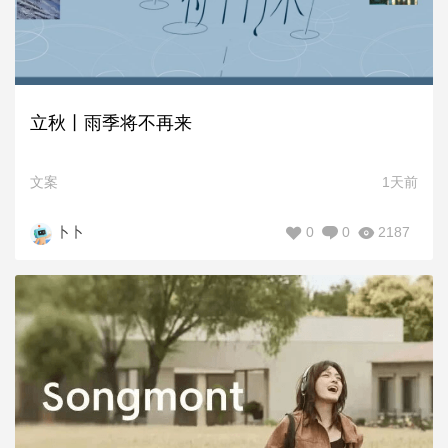
立秋丨雨季将不再来
文案
1天前
0
0
2187
卜卜