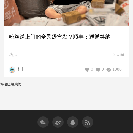
粉丝送上门的全民级宣发？顺丰：通通笑纳！
热点
2天前
0
0
1088
卜卜
评论已经关闭