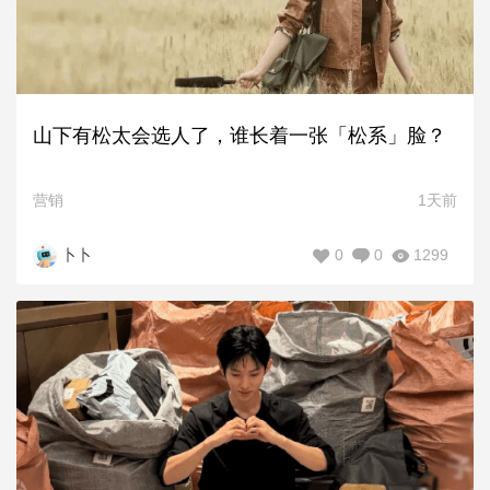
山下有松太会选人了，谁长着一张「松系」脸？
营销
1天前
0
0
1299
卜卜