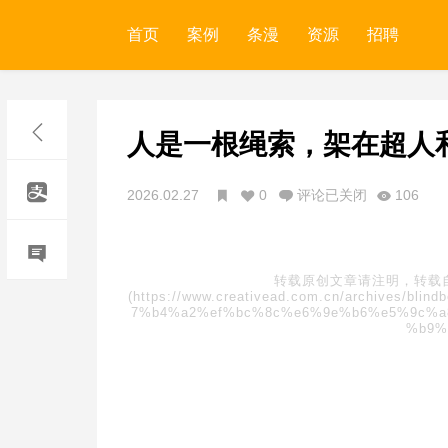
首页
案例
条漫
资源
招聘
人是一根绳索，架在超人
2026.02.27
0
评论已关闭
106
转载原创文章请注明，转载
(https://www.creativead.com.cn/archive
7%b4%a2%ef%bc%8c%e6%9e%b6%e5%9c%a
%b9%