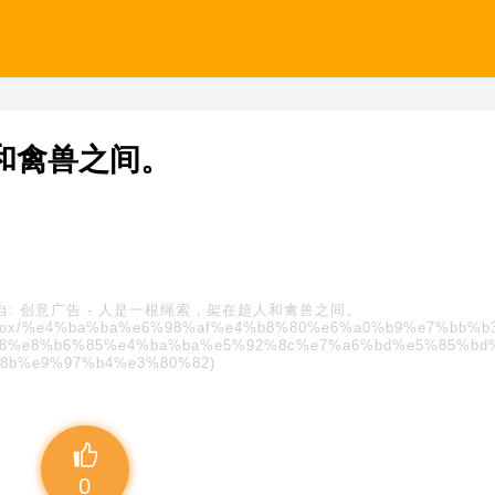
和禽兽之间。
自:
创意广告
-
人是一根绳索，架在超人和禽兽之间。
s/blindbox/%e4%ba%ba%e6%98%af%e4%b8%80%e6%a0%b9%e7%bb%
8%e8%b6%85%e4%ba%ba%e5%92%8c%e7%a6%bd%e5%85%bd
8b%e9%97%b4%e3%80%82)
0