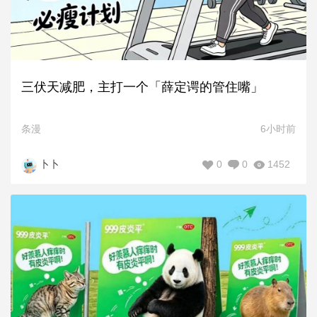
三伏天减肥，主打一个「薛定谔的管住嘴」
条漫
6小时前
0
0
1452
卜卜