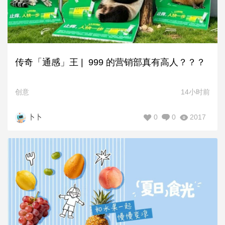
传奇「通感」王 | 999 的营销部真有高人？？？
创意
14小时前
0
0
2017
卜卜