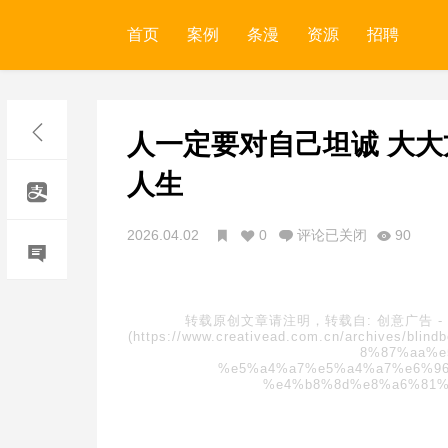
首页
案例
条漫
资源
招聘
人一定要对自己坦诚 大大
人生
2026.04.02
0
评论已关闭
90
转载原创文章请注明，转载自:
创意广告
-
(https://www.creativead.com.cn/archive
8%87%aa%e
%e5%a4%a7%e5%a4%a7%e6%96
%e4%b8%8d%e8%a6%81%