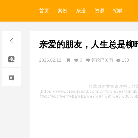
首页
案例
条漫
资源
招聘
亲爱的朋友，人生总是柳
2026.02.12
0
评论已关闭
130
转载原创文章请注明，转
(https://www.creativead.com.cn/archive
f%bc%8c%e4%ba%ba%e7%94%9f%e6%80%b