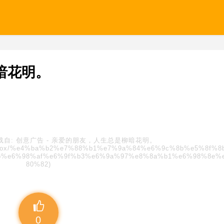
暗花明。
载自:
创意广告
-
亲爱的朋友，人生总是柳暗花明。
s/blindbox/%e4%ba%b2%e7%88%b1%e7%9a%84%e6%9c%8b%e5%8f%
b%e6%98%af%e6%9f%b3%e6%9a%97%e8%8a%b1%e6%98%8e%
80%82)
0