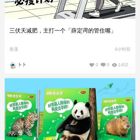
三伏天减肥，主打一个「薛定谔的管住嘴」
条漫
6小时前
0
0
1452
卜卜