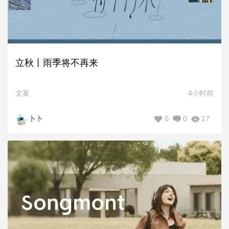
立秋丨雨季将不再来
文案
4小时前
0
0
17
卜卜