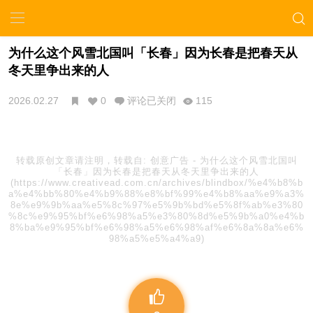
为什么这个风雪北国叫「长春」因为长春是把春天从
冬天里争出来的人
2026.02.27
0
评论已关闭
115
转载原创文章请注明，转载自:
创意广告
-
为什么这个风雪北国叫
「长春」因为长春是把春天从冬天里争出来的人
(https://www.creativead.com.cn/archives/blindbox/%e4%b8%b
a%e4%bb%80%e4%b9%88%e8%bf%99%e4%b8%aa%e9%a3%
8e%e9%9b%aa%e5%8c%97%e5%9b%bd%e5%8f%ab%e3%80
%8c%e9%95%bf%e6%98%a5%e3%80%8d%e5%9b%a0%e4%b
8%ba%e9%95%bf%e6%98%a5%e6%98%af%e6%8a%8a%e6%
98%a5%e5%a4%a9)