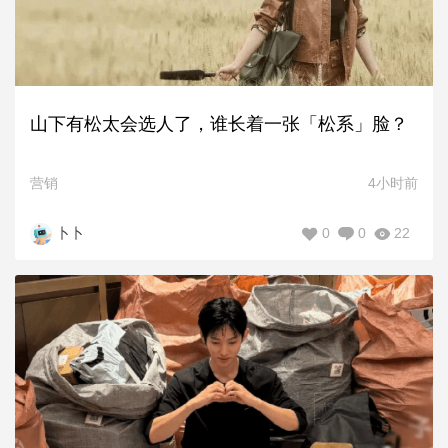
山下有松太会选人了，谁长着一张「松系」脸？
营销
4小时前
0
0
22
卜卜