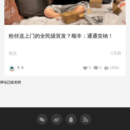
粉丝送上门的全民级宣发？顺丰：通通笑纳！
热点
1天前
0
0
1084
卜卜
评论已经关闭