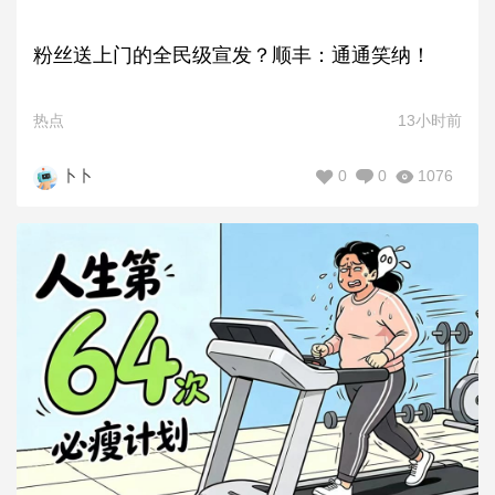
粉丝送上门的全民级宣发？顺丰：通通笑纳！
热点
13小时前
0
0
1076
卜卜