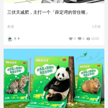
三伏天减肥，主打一个「薛定谔的管住嘴」
条漫
1天前
0
0
1533
卜卜