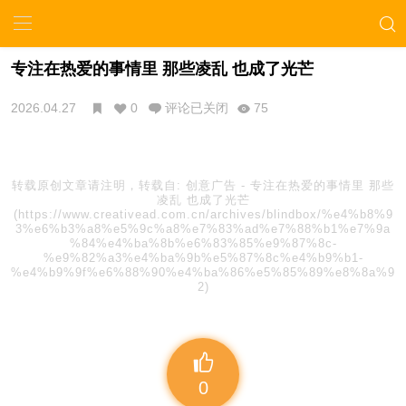
专注在热爱的事情里 那些凌乱 也成了光芒
2026.04.27
0
评论已关闭
75
转载原创文章请注明，转载自:
创意广告
-
专注在热爱的事情里 那些
凌乱 也成了光芒
(https://www.creativead.com.cn/archives/blindbox/%e4%b8%9
3%e6%b3%a8%e5%9c%a8%e7%83%ad%e7%88%b1%e7%9a
%84%e4%ba%8b%e6%83%85%e9%87%8c-
%e9%82%a3%e4%ba%9b%e5%87%8c%e4%b9%b1-
%e4%b9%9f%e6%88%90%e4%ba%86%e5%85%89%e8%8a%9
2)
0