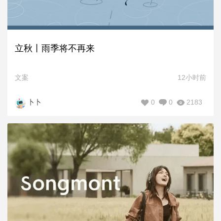
立秋丨雨季将不再来
文案
12小时前
0
0
2183
卜卜