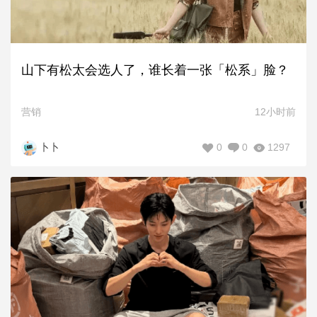
山下有松太会选人了，谁长着一张「松系」脸？
营销
12小时前
0
0
1297
卜卜