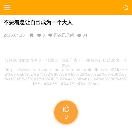
不要着急让自己成为一个大人
2026.04.13
0
评论已关闭
84
转载原创文章请注明，转载自:
创意广告
-
不要着急让自己成为一个
大人
(https://www.creativead.com.cn/archives/blindbox/%e4%b8%8
d%e8%a6%81%e7%9d%80%e6%80%a5%e8%ae%a9%e8%87
%aa%e5%b7%b1%e6%88%90%e4%b8%ba%e4%b8%80%e4%
b8%aa%e5%a4%a7%e4%ba%ba)
0