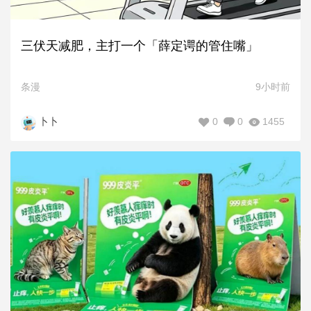
三伏天减肥，主打一个「薛定谔的管住嘴」
条漫
9小时前
0
0
1455
卜卜