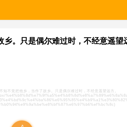
故乡。只是偶尔难过时，不经意遥望
不知不觉把他乡，当作了故乡。只是偶尔难过时，不经意遥望远方。
s/blindbox/%e4%b8%8d%e7%9f%a5%e4%b8%8d%e8%a7%89%e6%8a%
3%e4%bd%9c%e4%ba%86%e6%95%85%e4%b9%a1%e3%80%82
5%b0%94%e9%9a%be%e8%bf%87%e6%97%b6%ef%bc%8c)