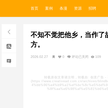
首页
案例
条漫
资源
招聘
不知不觉把他乡，当作了
方。
2026.02.27
0
评论已关闭
109
转载原创文章请注明，转载自:
创意广告
-
(https://www.creativead.com.cn/archive
4%bb%96%e4%b9%a1%ef%bc%8c%e5%bd%9
%8f%aa%e6%98%af%e5%81%b6%e