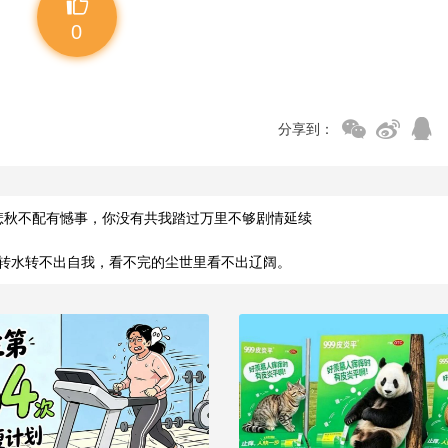
0
分享到：
悲秋不配有憾事，你没有共我踏过万里不够剧情延续
转水转不出自我，看不完的尘世里看不出辽阔。