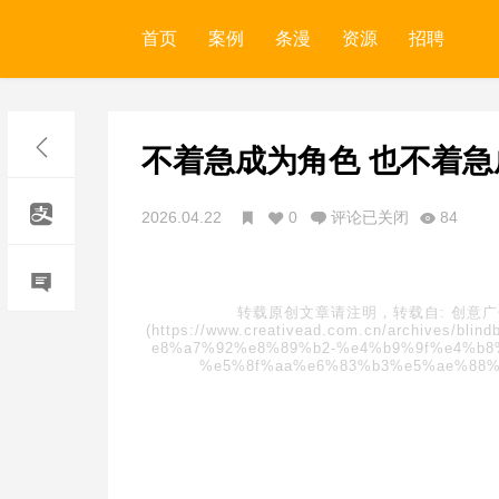
首页
案例
条漫
资源
招聘
不着急成为角色 也不着急
2026.04.22
0
评论已关闭
84
转载原创文章请注明，转载自:
创意
(https://www.creativead.com.cn/archive
e8%a7%92%e8%89%b2-%e4%b9%9f%e4%b
%e5%8f%aa%e6%83%b3%e5%ae%88%