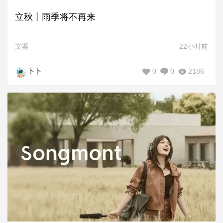
立秋丨雨季将不再来
文案
22小时前
0
0
2186
卜卜