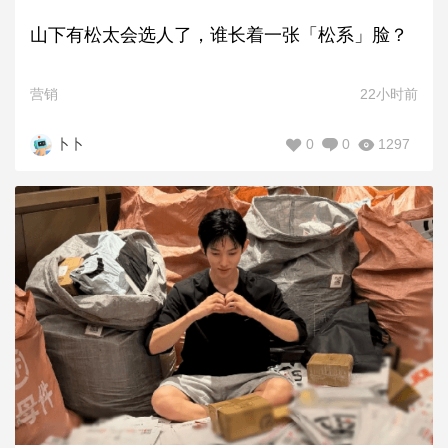
山下有松太会选人了，谁长着一张「松系」脸？
营销
22小时前
0
0
1297
卜卜