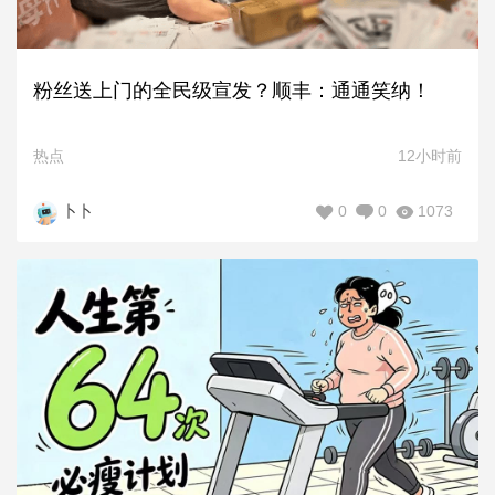
粉丝送上门的全民级宣发？顺丰：通通笑纳！
热点
12小时前
0
0
1073
卜卜