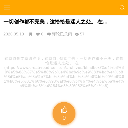
一切创作都不完美，这恰恰是迷人之处。 在…
2026.05.19
0
评论已关闭
57
转载原创文章请注明，转载自:
创意广告
-
一切创作都不完美，这恰
恰是迷人之处。 在…
(https://www.creativead.com.cn/archives/blindbox/%e4%b8%8
0%e5%88%87%e5%88%9b%e4%bd%9c%e9%83%bd%e4%b8
%8d%e5%ae%8c%e7%be%8e%ef%bc%8c%e8%bf%99%e6%8
1%b0%e6%81%b0%e6%98%af%e8%bf%b7%e4%ba%ba%e4%
b9%8b%e5%a4%84%e3%80%82%e5%9c%a8)
0