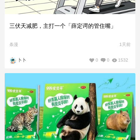
三伏天减肥，主打一个「薛定谔的管住嘴」
条漫
1天前
0
0
1532
卜卜