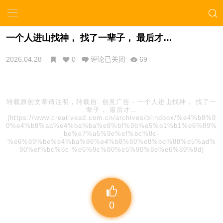
一个人进山找神， 找了一辈子， 最后才…
2026.04.28
0
评论已关闭
69
转载原创文章请注明，转载自:
创意广告
-
一个人进山找神， 找了一
辈子， 最后才…
(https://www.creativead.com.cn/archives/blindbox/%e4%b8%8
0%e4%b8%aa%e4%ba%ba%e8%bf%9b%e5%b1%b1%e6%89%
be%e7%a5%9e%ef%bc%8c-
%e6%89%be%e4%ba%86%e4%b8%80%e8%be%88%e5%ad%
90%ef%bc%8c-%e6%9c%80%e5%90%8e%e6%89%8d)
0