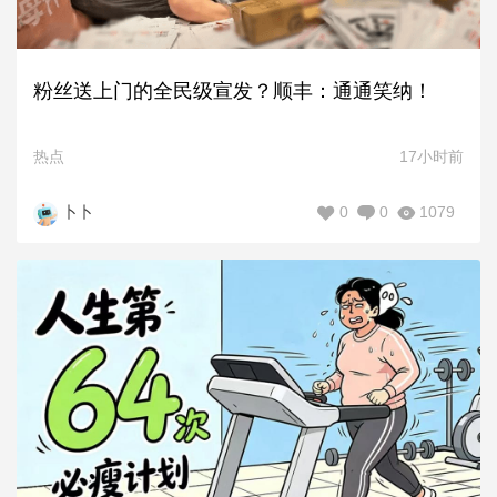
粉丝送上门的全民级宣发？顺丰：通通笑纳！
热点
17小时前
0
0
1079
卜卜