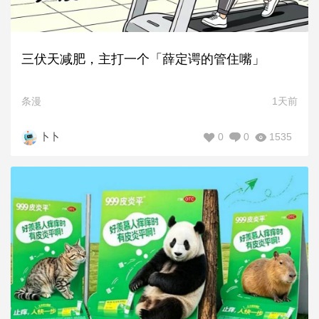
三伏天减肥，主打一个「薛定谔的管住嘴」
条漫
1天前
0
0
1535
卜卜